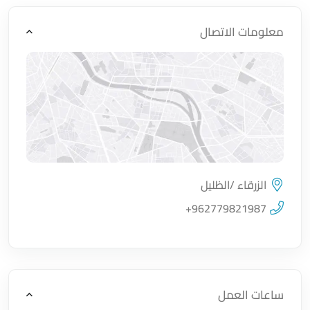
معلومات الاتصال
الزرقاء /الظليل
اضغط لتحميل الموقع
+962779821987
ساعات العمل