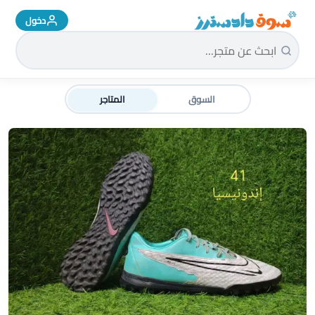
دخول
سوق دادسترز الرئيسية
السوق
المتاجر