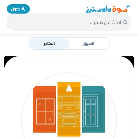
دخول
سوق دادسترز الرئيسية
السوق
المتاجر