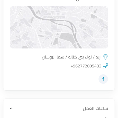
اربد / لواء بني كنانه / سما الروسان
اضغط لتحميل الموقع
+962772005432
زيارة حساب المتجر على Facebook-f
ساعات العمل