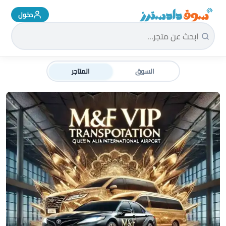
دخول
سوق دادسترز الرئيسية
السوق
المتاجر