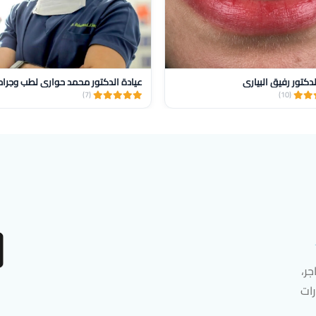
لدكتور رفيق البياري
(7)
(10)
ر،
رات