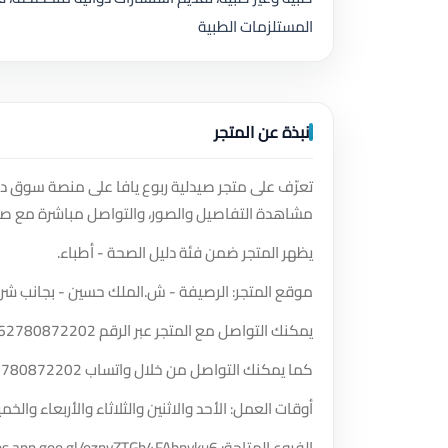
المستلزمات الطبية
نبذة عن المتجر
تعرّف على متجر صيدلية ربوع يافا على منصة سوق دا
مشاهدة التفاصيل والصور، والتواصل مباشرة مع صا
يظهر المتجر ضمن فئة دليل الصحة - أطباء.
موقع المتجر: الرصيفة - ش.الملك حسين - بجانب شركة 
يمكنك التواصل مع المتجر عبر الرقم
62780872202
كما يمكنك التواصل من خلال واتساب
2780872202
أوقات العمل: الأحد والاثنين والثلاثاء والأربعاء و
الفروع المتاحة: https://maps.app.goo.gl/oznyZTGb4FAhnyku6.