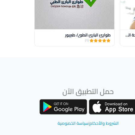
عيادة الدكتور محمد حواري لطب وجراحة العيون
طوارئ البارئ الطبي/ طبربور
(5)
(1)
حمل التطبيق الآن
تحميل تطبيق سوق دادسترز من App Store
تحميل تطبيق سوق دادسترز من Google Play
الشروط والأحكام
|
سياسة الخصوصية