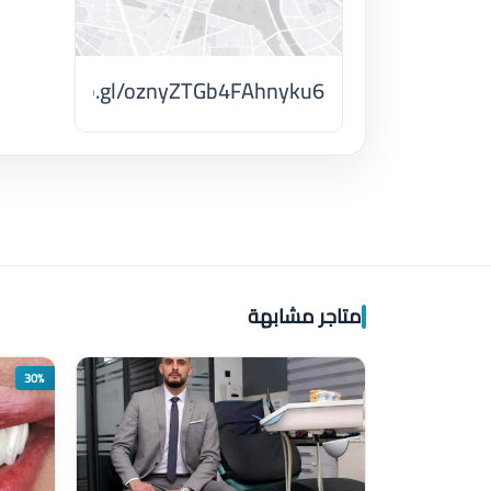
ps.app.goo.gl/oznyZTGb4FAhnyku6
اضغط لتحميل الموقع
متاجر مشابهة
30%