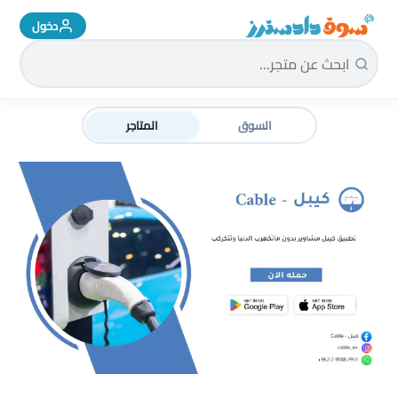
دخول
سوق دادسترز الرئيسية
السوق
المتاجر