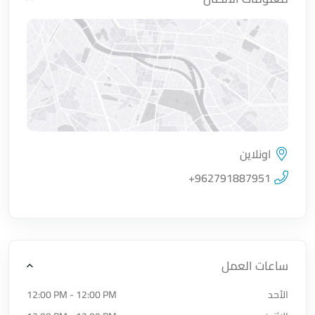
اونلاين
اضغط لتحميل الموقع
+962791887951
ساعات العمل
الأحد
12:00 PM - 12:00 PM