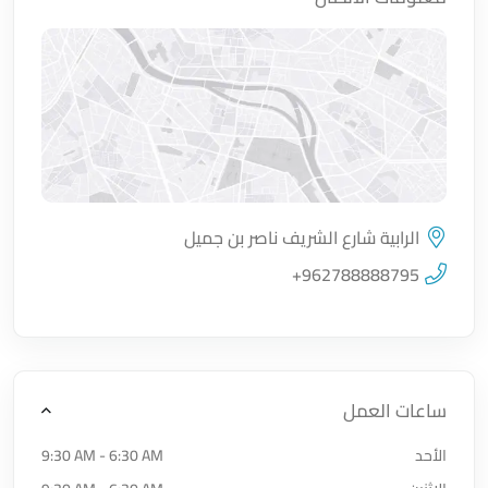
الرابية شارع الشريف ناصر بن جميل
اضغط لتحميل الموقع
+962788888795
ساعات العمل
الأحد
9:30 AM - 6:30 AM