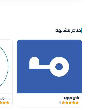
متاجر مشابهة
تأجير Tajear
البسيل 
(6)