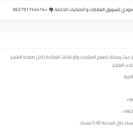
 لتسويق العقارات و الملكيات الخاصة 🏘 +962791744414
 منصة سوق دادسترز، حيث يمكنك تصفح المنتجات والإعلانات المتاحة داخل صفحة المتجر،
حب المتجر.
ارية.
.
+9
.
+96