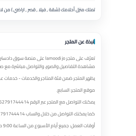
تملك منزل أحلامك (شقة , فيلا , قصر , اراضي ) من لامودي
نبذة عن المتجر
تعرّف على متجر lamoodi jo على
مشاهدة التفاصيل والصور، والتواصل مباشرة مع صا
يظهر المتجر ضمن فئة المتاجر والخدمات - خدمات عق
موقع المتجر: السابع.
يمكنك التواصل مع المتجر عبر الرقم
62791744414
كما يمكنك التواصل من خلال واتساب
2791744414
أوقات العمل: جميع أيام الأسبوع من الساعة 9:00 مساءً حتى الساعة 5:30 مساءً.