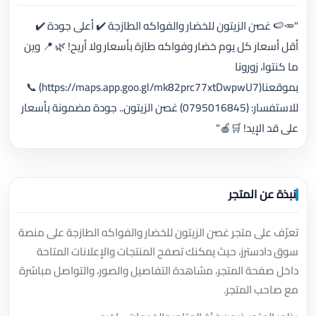
"🥕🍉 غصن الزيتون للخضار والفواكه الطازجة ✔️ أعلى جودة ✔️
أقل أسعار كل يوم خضار وفواكه طازة بأسعار ولا أريح! 🌿 📍 وين
ما كنتوا، زورونا
بموقعنا(https://maps.app.goo.gl/mk82prc77xtDwpwU7) 📞
للاستفسار: (0795016845) غصن الزيتون.. جودة مضمونة بأسعار
على قد الإيد! 🛒🍎"
نبذة عن المتجر
تعرّف على متجر غصن الزيتون للخضار والفواكه الطازجة على منصة
سوق دادسترز، حيث يمكنك تصفح المنتجات والإعلانات المتاحة
داخل صفحة المتجر، مشاهدة التفاصيل والصور، والتواصل مباشرة
مع صاحب المتجر.