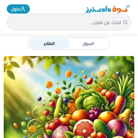
دخول
سوق دادسترز الرئيسية
السوق
المتاجر