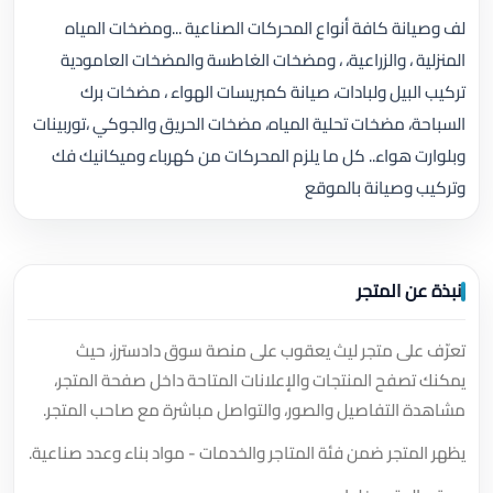
لف وصيانة كافة أنواع المحركات الصناعية ...ومضخات المياه
المنزلية ، والزراعية، ، ومضخات الغاطسة والمضخات العامودية
تركيب البيل ولبادات، صيانة كمبريسات الهواء ، مضخات برك
السباحة، مضخات تحلية المياه، مضخات الحريق والجوكي ،توربينات
وبلوارت هواء.. كل ما يلزم المحركات من كهرباء وميكانيك فك
وتركيب وصيانة بالموقع
نبذة عن المتجر
تعرّف على متجر ليث يعقوب على منصة سوق دادسترز، حيث
يمكنك تصفح المنتجات والإعلانات المتاحة داخل صفحة المتجر،
مشاهدة التفاصيل والصور، والتواصل مباشرة مع صاحب المتجر.
يظهر المتجر ضمن فئة المتاجر والخدمات - مواد بناء وعدد صناعية.