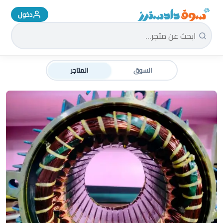
دخول
سوق دادسترز الرئيسية
السوق
المتاجر