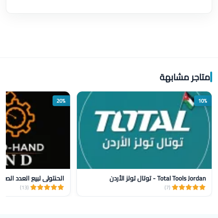
متاجر مشابهة
20%
10%
Total Tools Jordan - توتال تولز الأردن
الحنتولي لبيع العدد الصنا
(13)
(7)