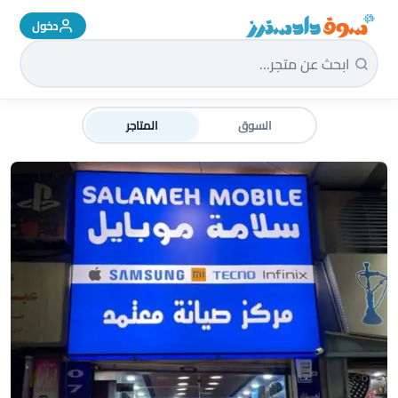
دخول
سوق دادسترز الرئيسية
السوق
المتاجر