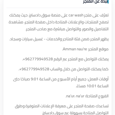
نبذة عن المتجر
تعرّف على متجر car wash على منصة سوق دادسترز، حيث يمكنك
تصفح المنتجات والإعلانات المتاحة داخل صفحة المتجر، مشاهدة
التفاصيل والصور، والتواصل مباشرة مع صاحب المتجر.
يظهر المتجر ضمن فئة المتاجر والخدمات - غسيل سيارات وسجاد.
موقع المتجر: Amman nau're.
يمكنك التواصل مع المتجر عبر الرقم
+962779949528
.
كما يمكنك التواصل من خلال واتساب
+962779949528
.
أوقات العمل: جميع أيام الأسبوع من الساعة 9:01 صباحًا حتى
الساعة 10:01 مساءً.
الفروع المتاحة: na'ur، na'ur.
تساعدك صفحة المتجر على معرفة الإعلانات المتوفرة وطرق
التواصل المتاحة بسهولة عبر سوق دادسترز.