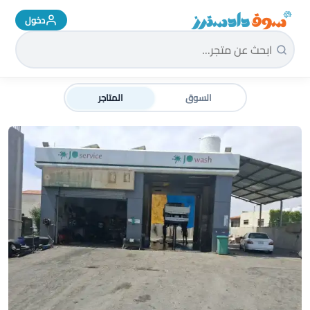
دخول
سوق دادسترز الرئيسية
السوق
المتاجر