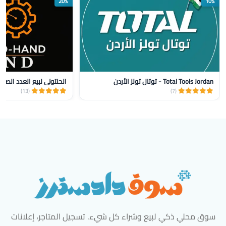
20%
10%
Total Tools Jordan - توتال تولز الأردن
الحنتولي لبيع العدد الصنا
(13)
(7)
سوق محلي ذكي لبيع وشراء كل شيء. تسجيل المتاجر، إعلانات