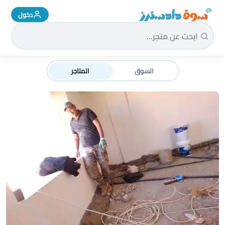
دخول
سوق دادسترز الرئيسية
السوق
المتاجر