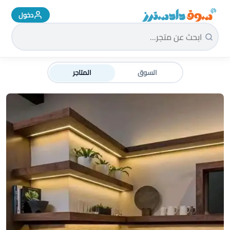
دخول
سوق دادسترز الرئيسية
السوق
المتاجر