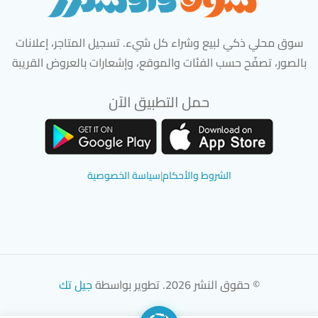
سوق محلي ذكي لبيع وشراء كل شيء. تسجيل المتاجر، إعلانات
بالصور، تصفّح حسب الفئات والموقع، وإشعارات بالعروض القريبة
حمل التطبيق الآن
تحميل تطبيق سوق دادسترز من App Store
تحميل تطبيق سوق دادسترز من 
الشروط والأحكام
|
سياسة الخصوصية
© حقوق النشر 2026. تطوير بواسطة
جيل تك