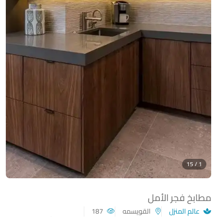
1 / 15
مطابخ فجر الأمل
عالم المنزل
القويسمه
187