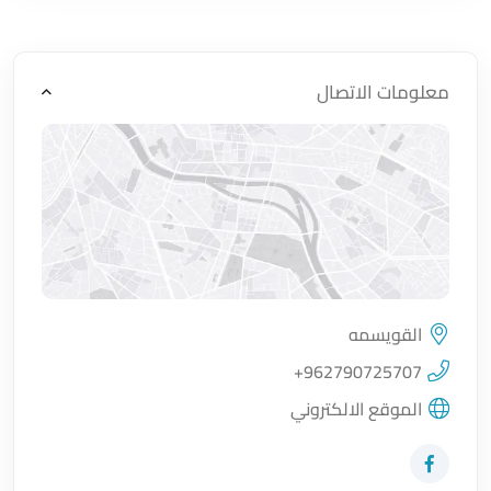
معلومات الاتصال
القويسمه
اضغط لتحميل الموقع
+962790725707
الموقع الالكتروني
زيارة حساب المتجر على Facebook-f