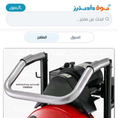
دخول
سوق دادسترز الرئيسية
السوق
المتاجر