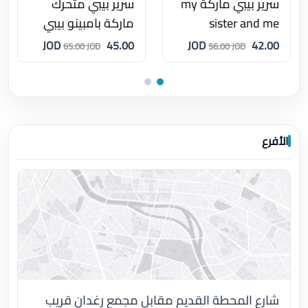
سرير بيبي ماركة my
سرير بيبي متحرك
sister and me
ماركة بامبينو بيبي
45.00 JOD
42.00 JOD
65.00 JOD
56.00 JOD
الأفرع
شارع المحطة القديم مقابل مجمع رغدان قريب