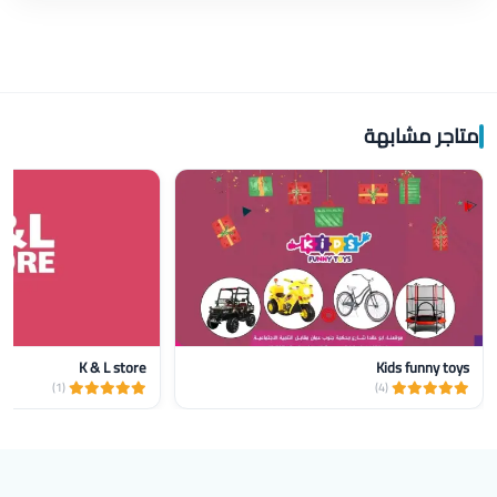
متاجر مشابهة
K & L store
Kids funny toys
(1)
(4)