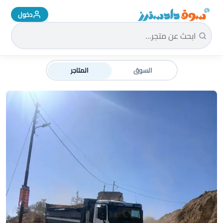
دخول
سوق دادسترز الرئيسية
السوق
المتاجر