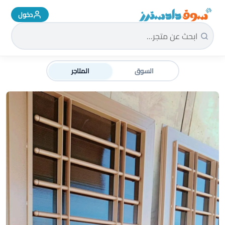
دخول
سوق دادسترز الرئيسية
السوق
المتاجر