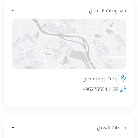
معلومات الاتصال
أربد شارع فلسطين
اضغط لتحميل الموقع
+962785511128
ساعات العمل