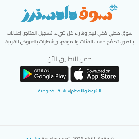
سوق محلي ذكي لبيع وشراء كل شيء. تسجيل المتاجر، إعلانات
بالصور، تصفّح حسب الفئات والموقع، وإشعارات بالعروض القريبة
حمل التطبيق الآن
تحميل تطبيق سوق دادسترز من App Store
تحميل تطبيق سوق دادسترز من 
الشروط والأحكام
|
سياسة الخصوصية
© حقوق النشر 2026. تطوير بواسطة
جيل تك