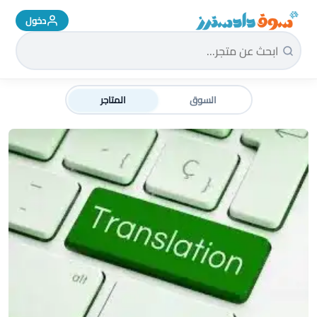
دخول
سوق دادسترز الرئيسية
السوق
المتاجر