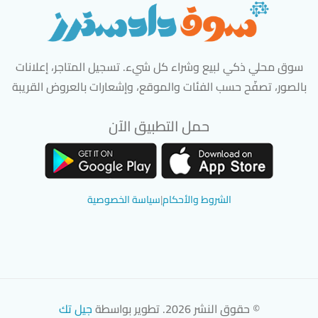
سوق محلي ذكي لبيع وشراء كل شيء. تسجيل المتاجر، إعلانات
بالصور، تصفّح حسب الفئات والموقع، وإشعارات بالعروض القريبة
حمل التطبيق الآن
تحميل تطبيق سوق دادسترز من App Store
تحميل تطبيق سوق دادسترز من 
الشروط والأحكام
|
سياسة الخصوصية
© حقوق النشر 2026. تطوير بواسطة
جيل تك