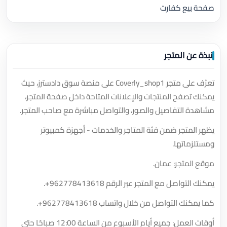
صفحة بيع كفارت
نبذة عن المتجر
تعرّف على متجر Coverly_shop1 على منصة سوق دادسترز، حيث
يمكنك تصفح المنتجات والإعلانات المتاحة داخل صفحة المتجر،
مشاهدة التفاصيل والصور، والتواصل مباشرة مع صاحب المتجر.
يظهر المتجر ضمن فئة المتاجر والخدمات - أجهزة كمبيوتر
ومستلزماتها.
موقع المتجر: عمان.
يمكنك التواصل مع المتجر عبر الرقم
+962778413618
.
كما يمكنك التواصل من خلال واتساب
+962778413618
.
أوقات العمل: جميع أيام الأسبوع من الساعة 12:00 صباحًا حتى