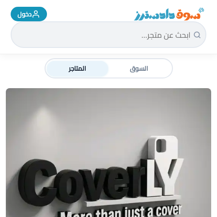
دخول
سوق دادسترز الرئيسية
السوق
المتاجر