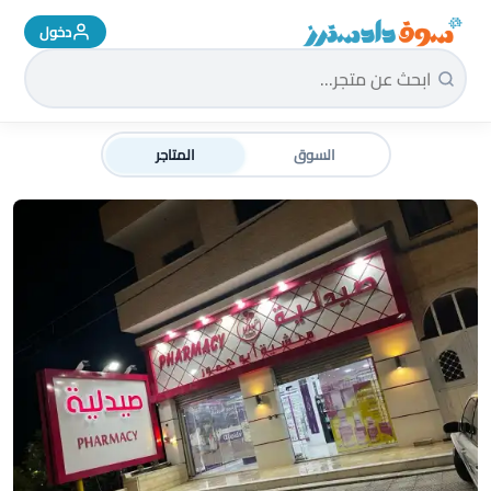
دخول
سوق دادسترز الرئيسية
السوق
المتاجر