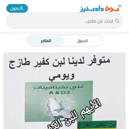
دخول
سوق دادسترز الرئيسية
السوق
المتاجر