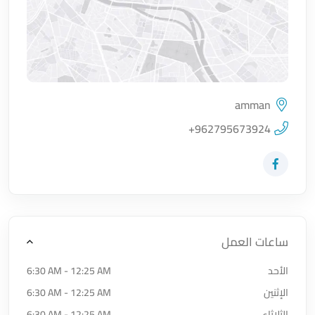
amman
اضغط لتحميل الموقع
+962795673924
زيارة حساب المتجر على Facebook-f
ساعات العمل
الأحد
6:30 AM - 12:25 AM
الإثنين
6:30 AM - 12:25 AM
الثلاثاء
6:30 AM - 12:25 AM