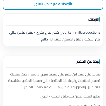
محادثة مع صاحب المتجر
الوصف
kefir milk productions ... لبن كفير طازج بقري / غنم/ ماعز/ خالي
من اللاكتوز/ قليل الدسم / جليب ابل طازج
نبذة عن المتجر
تعرّف على متجر لبن كفير على منصة سوق دادسترز، حيث يمكنك
تصفح المنتجات والإعلانات المتاحة داخل صفحة المتجر، مشاهدة
التفاصيل والصور، والتواصل مباشرة مع صاحب المتجر.
يظهر المتجر ضمن فئة دليل الصحة - اخرى.
موقع المتجر: amman.