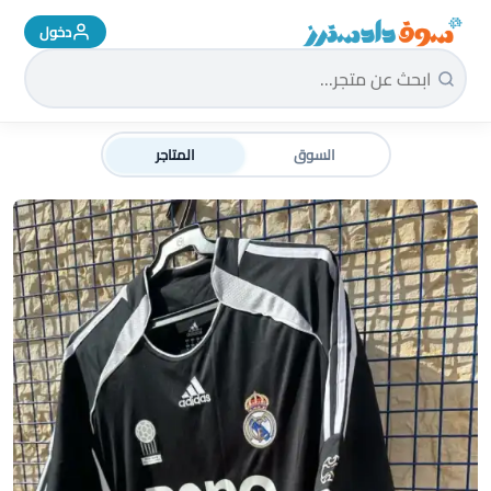
دخول
سوق دادسترز الرئيسية
السوق
المتاجر