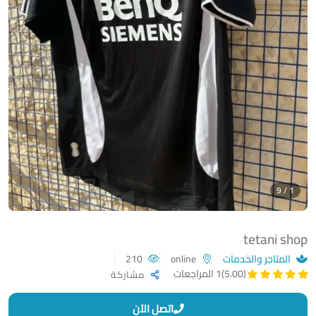
1 / 9
tetani shop
المتاجر والخدمات
online
210
(5.00)
1 المراجعات
مشاركة
اتصل الآن