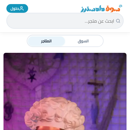
دخول
سوق دادسترز الرئيسية
السوق
المتاجر