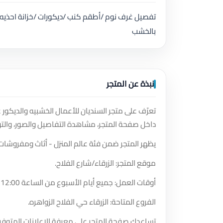
تفصيل غرف نوم /أطقم كنب /ديكورات /خزانة احذيه
بالخشب
نبذة عن المتجر
تعرّف على متجر السنديان للأعمال الخشبيه والديكور
داخل صفحة المتجر، مشاهدة التفاصيل والصور، والت
يظهر المتجر ضمن فئة عالم المنزل - أثاث ومفروشات
موقع المتجر: الزرقاء/شارع الفلاح.
أوقات العمل: جميع أيام الأسبوع من الساعة 12:00 صباحًا حتى الساعة 10:00 مساءً.
الفروع المتاحة: الزرقاء حي الفلاح الزواهره.
تساعدك صفحة المتجر على معرفة الإعلانات المتوفر