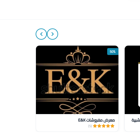
50%
50%
شبية
معرض مفروشات E&K
(7)
(5)