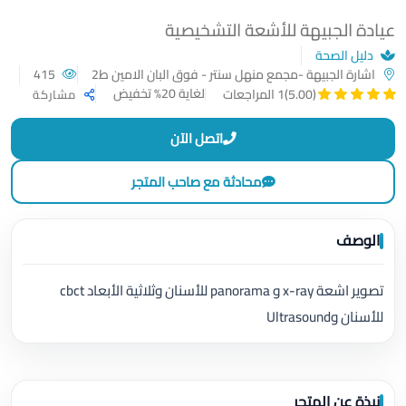
عيادة الجبيهة للأشعة التشخيصية
دليل الصحة
اشارة الجبيهة -مجمع منهل سنتر - فوق البان الامين ط2
415
لغاية 20% تخفيض
(5.00)
1 المراجعات
مشاركة
اتصل الآن
محادثة مع صاحب المتجر
الوصف
تصوير اشعة x-ray و panorama للأسنان وثلاثية الأبعاد cbct
للأسنان وUltrasound
نبذة عن المتجر