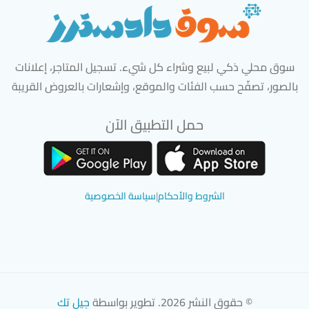
سوق محلي ذكي لبيع وشراء كل شيء. تسجيل المتاجر، إعلانات
بالصور، تصفّح حسب الفئات والموقع، وإشعارات بالعروض القريبة
حمل التطبيق الآن
تحميل تطبيق سوق دادسترز من App Store
تحميل تطبيق سوق دادسترز من 
الشروط والأحكام
|
سياسة الخصوصية
© حقوق النشر 2026. تطوير بواسطة
جيل تك