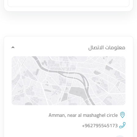
اضغط لتحميل الموقع
معلومات الاتصال
Amman, near al mashaghel circle
اضغط لتحميل الموقع
+962795545173