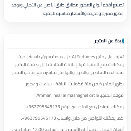
تصنيع أفخم أنواع العطور مطابق طبق الأصل عن الأصلي ويوجد
عطور مميزة وجديدة والأسعار مناسبة للجميع
نبذة عن المتجر
تعرّف على متجر AJ Perfumes على منصة سوق دادسترز، حيث
يمكنك تصفح المنتجات والإعلانات المتاحة داخل صفحة المتجر،
مشاهدة التفاصيل والصور، والتواصل مباشرة مع صاحب المتجر.
يظهر المتجر ضمن فئة مُكملات الأناقة - ساعات وعطور.
موقع المتجر: Amman, near al mashaghel circle.
يمكنك التواصل مع المتجر عبر الرقم
+962795545173
.
كما يمكنك التواصل من خلال واتساب
+962795545173
.
أوقات العمل: جميع أيام الأسبوع من الساعة 12:00 صباحًا حتى