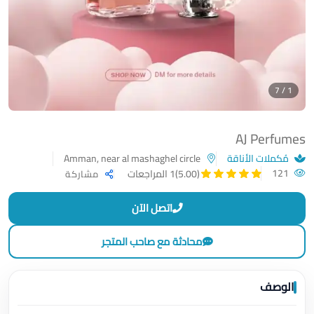
1 / 7
AJ Perfumes
مُكملات الأناقة
Amman, near al mashaghel circle
121
(5.00)
1 المراجعات
مشاركة
اتصل الآن
محادثة مع صاحب المتجر
الوصف