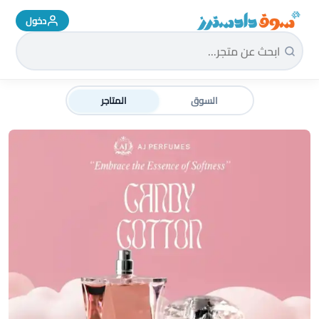
دخول
سوق دادسترز الرئيسية
السوق
المتاجر