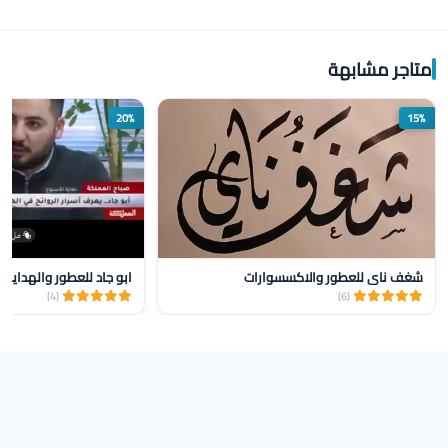
متاجر مشابهة
20%
15%
شغف ناي للعطور والاكسسوارات
ابو جاد للعطور والهدايا
(4)
(6)