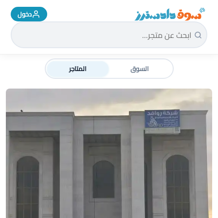
دخول
سوق دادسترز الرئيسية
السوق
المتاجر