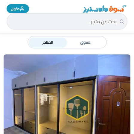
دخول
سوق دادسترز الرئيسية
السوق
المتاجر