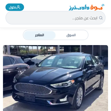
دخول
سوق دادسترز الرئيسية
السوق
المتاجر