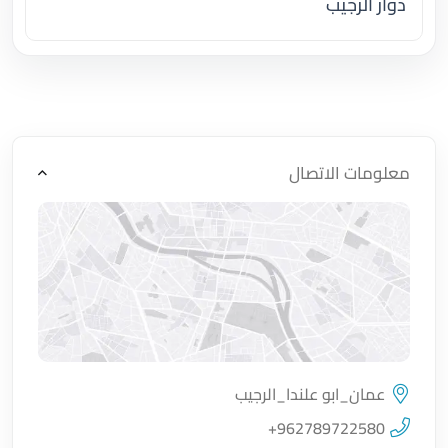
دوار الرجيب
اضغط لتحميل الموقع
معلومات الاتصال
عمان_ابو علندا_الرجيب
اضغط لتحميل الموقع
+962789722580