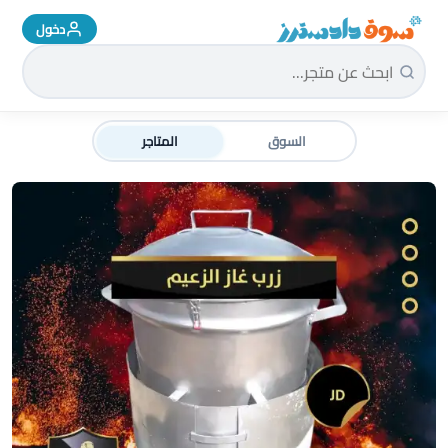
دخول
سوق دادسترز الرئيسية
السوق
المتاجر