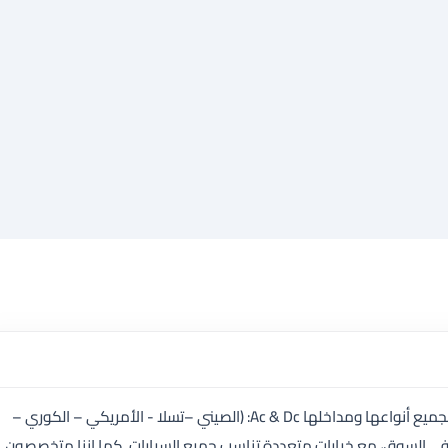
نحن متخصصون في بيع شواحن السيارات الكهربائية بجميع أنواعها ومداخلها Ac & Dc: (الصيني –تسلا - الأمريكي – الكوري –
 في السوق، مع خيارات متعددة تناسب جميع السيارات. كما اننا متخصصون