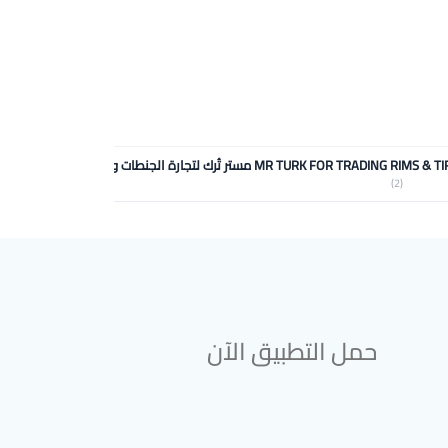
MR TURK FOR TRADING RIMS & مستر تُرك لتجارة الجنطات والاطارات
شعاع ال
(2)
حمل التطبيق الآن
تحميل تطبيق سوق دادسترز من App Store
تحميل تطبيق سوق دادسترز من Google Play