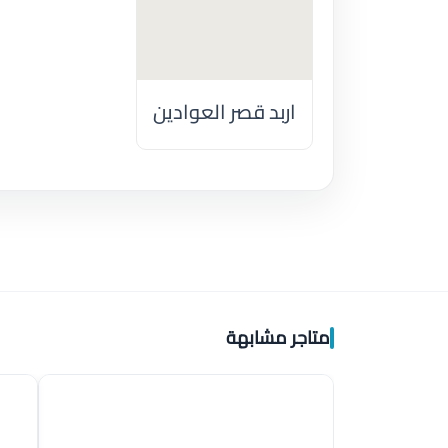
اربد قصر العوادين
اضغط لتحميل الموقع
متاجر مشابهة