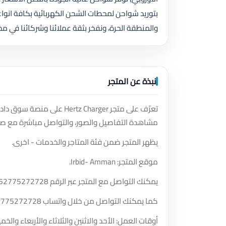
بتوريد شواحن لمحطات الشحن الكهربائية بكافة انوا
والمنطقة الحرة، ونفخر بثقة عملائنا وشركائنا في م
نبذة عن المتجر
تعرّف على متجر rtz Charger
مشاهدة التفاصيل والصور، والتواصل مباشرة مع صا
يظهر المتجر ضمن فئة المتاجر والخدمات - اخرى.
موقع المتجر: Irbid- Amman.
يمكنك التواصل مع المتجر عبر الرقم
62775272728
كما يمكنك التواصل من خلال واتساب
2775272728
أوقات العمل: الأحد والاثنين والثلاثاء والأربعاء و