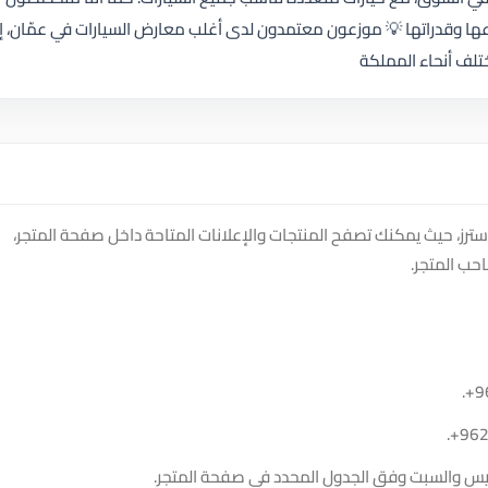
عها وقدراتها 💡 موزعون معتمدون لدى أغلب معارض السيارات في عمّان، إرب
ختلف أنحاء المملكة
He على منصة سوق دادسترز، حيث يمكنك تصفح المنتجات والإعلانات المتاحة داخل صفحة المتجر،
حب المتجر.
.
+9
.
+96
الخميس والسبت وفق الجدول المحدد في صفحة المتجر.