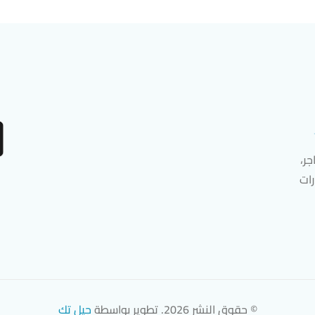
ر،
رات
© حقوق النشر 2026. تطوير بواسطة
جيل تك