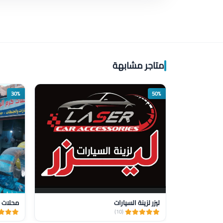
متاجر مشابهة
30%
50%
ليزر لزينة السيارات
محلات ا
(10)