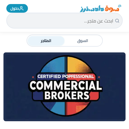
دخول
سوق دادسترز الرئيسية
السوق
المتاجر