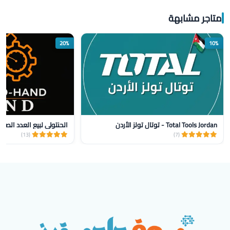
متاجر مشابهة
20%
10%
Total Tools Jordan - توتال تولز الأردن
الحنتولي لبيع العدد الصنا
(13)
(7)