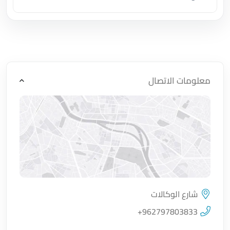
اضغط لتحميل الموقع
معلومات الاتصال
شارع الوكالات
اضغط لتحميل الموقع
+962797803833