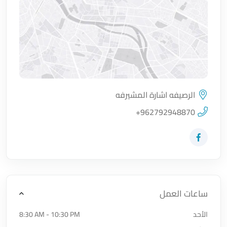
الرصيفه اشارة المشيرفه
اضغط لتحميل الموقع
+962792948870
زيارة حساب المتجر على Facebook-f
ساعات العمل
الأحد
8:30 AM - 10:30 PM