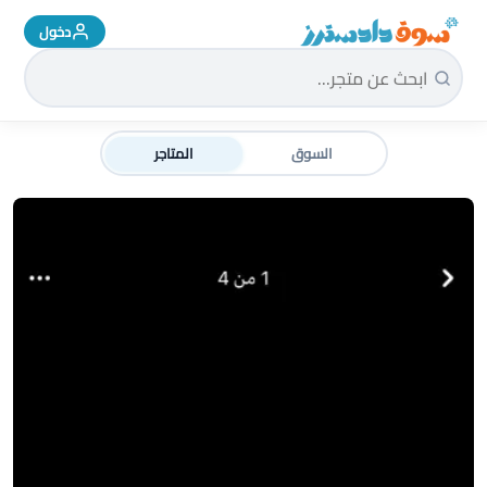
دخول
سوق دادسترز الرئيسية
السوق
المتاجر