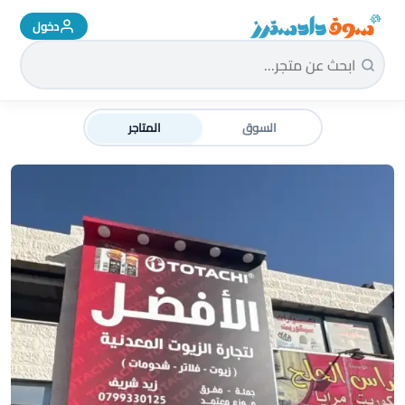
دخول
سوق دادسترز الرئيسية
السوق
المتاجر