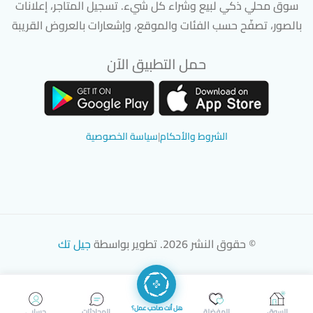
سوق محلي ذكي لبيع وشراء كل شيء. تسجيل المتاجر، إعلانات
بالصور، تصفّح حسب الفئات والموقع، وإشعارات بالعروض القريبة
حمل التطبيق الآن
تحميل تطبيق سوق دادسترز من App Store
تحميل تطبيق سوق دادسترز من 
الشروط والأحكام
|
سياسة الخصوصية
© حقوق النشر 2026. تطوير بواسطة
جيل تك
هل أنت صاحب عمل؟
السوق
المفضلة
المحادثات
حسابي