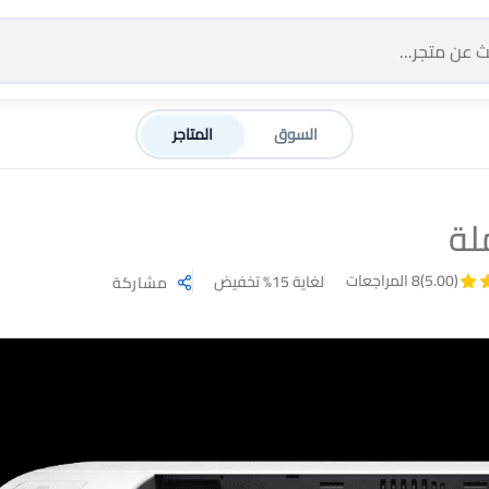
السوق
المتاجر
لة
(5.00)
8 المراجعات
لغاية 15% تخفيض
مشاركة