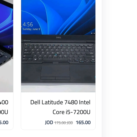
400
Dell Latitude 7480 Intel
00U
Core i5-7200U
00 JOD
165.00 JOD
175.00 JOD