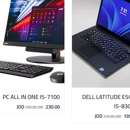
PC ALL IN ONE I5-7100
DELL LATITUDE E5
I5-83
230.00 JOD
250.00 JOD
195.
210.00 JOD