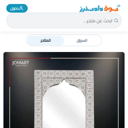
دخول
سوق دادسترز الرئيسية
السوق
المتاجر