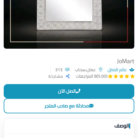
JoMart
عالم المنزل
عمان،سحاب
313
(5.00)
8 المراجعات
مشاركة
اتصل الآن
محادثة مع صاحب المتجر
الوصف