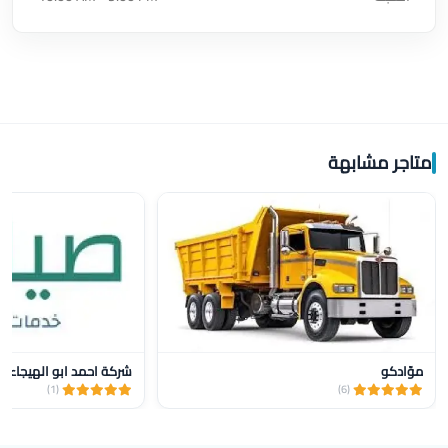
متاجر مشابهة
موّادكو
شركة احمد ابو الهيجاء و
(1)
(6)