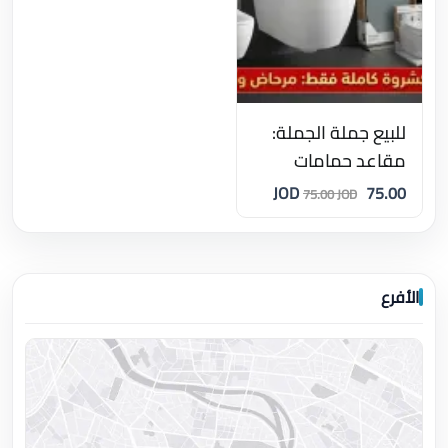
للبيع جملة الجملة:
مقاعد حمامات
معلقة ماركات
75.00 JOD
75.00 JOD
عالمية (V&B و
Duravit)
الأفرع