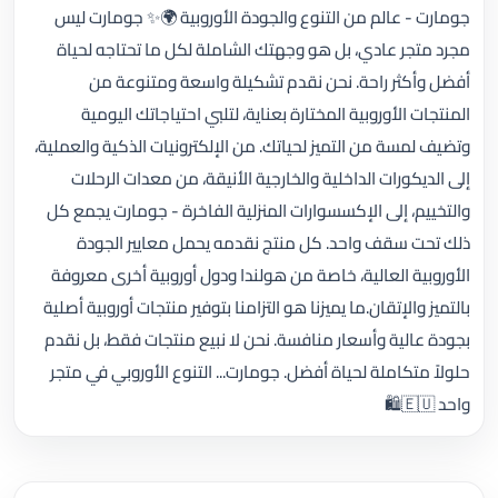
جومارت - عالم من التنوع والجودة الأوروبية 🌍✨ جومارت ليس
مجرد متجر عادي، بل هو وجهتك الشاملة لكل ما تحتاجه لحياة
أفضل وأكثر راحة. نحن نقدم تشكيلة واسعة ومتنوعة من
المنتجات الأوروبية المختارة بعناية، لتلبي احتياجاتك اليومية
وتضيف لمسة من التميز لحياتك. من الإلكترونيات الذكية والعملية،
إلى الديكورات الداخلية والخارجية الأنيقة، من معدات الرحلات
والتخييم، إلى الإكسسوارات المنزلية الفاخرة - جومارت يجمع كل
ذلك تحت سقف واحد. كل منتج نقدمه يحمل معايير الجودة
الأوروبية العالية، خاصة من هولندا ودول أوروبية أخرى معروفة
بالتميز والإتقان.ما يميزنا هو التزامنا بتوفير منتجات أوروبية أصلية
بجودة عالية وأسعار منافسة. نحن لا نبيع منتجات فقط، بل نقدم
حلولاً متكاملة لحياة أفضل. جومارت... التنوع الأوروبي في متجر
واحد 🇪🇺🛍️