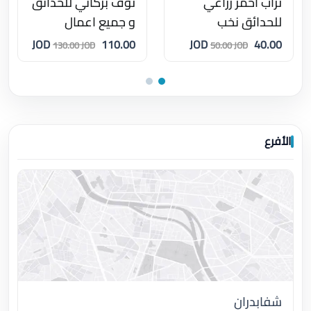
تراب احمر زراعي
توف بركاني للحدائق
للحدائق نخب
و جميع اعمال
الديكور بمقاسات و
110.00 JOD
40.00 JOD
130.00 JOD
50.00 JOD
احجام مختلفة
الأفرع
شفابدران