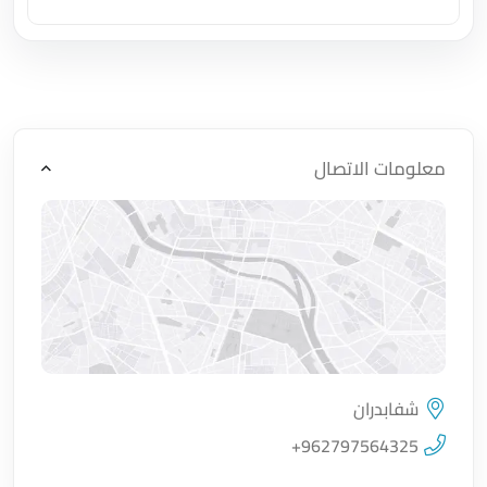
اضغط لتحميل الموقع
معلومات الاتصال
شفابدران
اضغط لتحميل الموقع
+962797564325