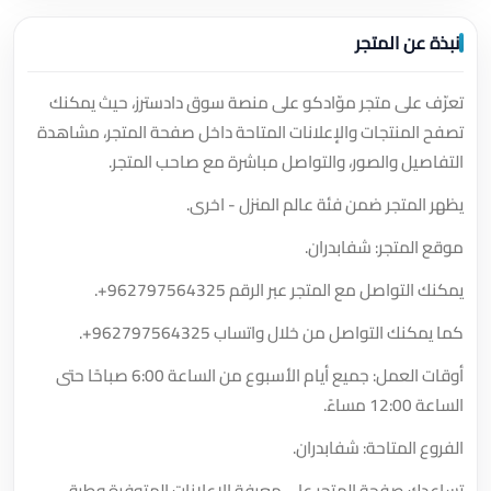
نبذة عن المتجر
تعرّف على متجر موّادكو على منصة سوق دادسترز، حيث يمكنك
تصفح المنتجات والإعلانات المتاحة داخل صفحة المتجر، مشاهدة
التفاصيل والصور، والتواصل مباشرة مع صاحب المتجر.
يظهر المتجر ضمن فئة عالم المنزل - اخرى.
موقع المتجر: شفابدران.
يمكنك التواصل مع المتجر عبر الرقم
+962797564325
.
كما يمكنك التواصل من خلال واتساب
+962797564325
.
أوقات العمل: جميع أيام الأسبوع من الساعة 6:00 صباحًا حتى
الساعة 12:00 مساءً.
الفروع المتاحة: شفابدران.
تساعدك صفحة المتجر على معرفة الإعلانات المتوفرة وطرق