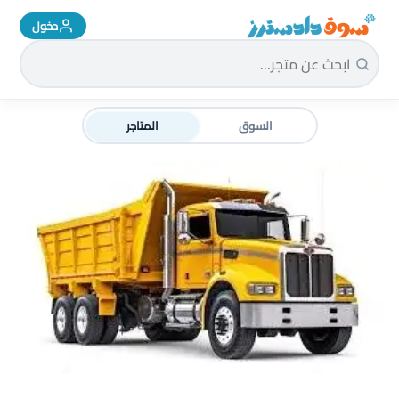
دخول
سوق دادسترز الرئيسية
السوق
المتاجر