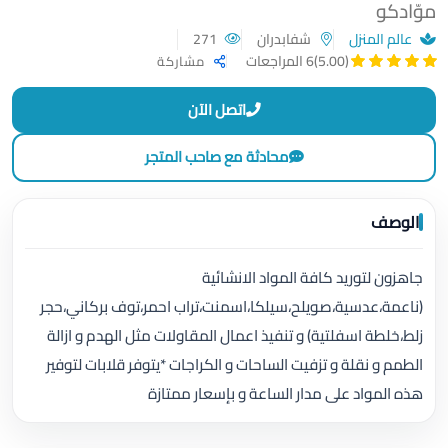
موّادكو
عالم المنزل
شفابدران
271
(5.00)
6 المراجعات
مشاركة
اتصل الآن
محادثة مع صاحب المتجر
الوصف
جاهزون لتوريد كافة المواد الانشائية
(ناعمة،عدسية،صويلح،سيلكا،اسمنت،تراب احمر،توف بركاني،حجر
زلط،خلطة اسفلتية) و تنفيذ اعمال المقاولات مثل الهدم و ازالة
الطمم و نقلة و تزفيت الساحات و الكراجات *يتوفر قلابات لتوفير
هذه المواد على مدار الساعة و بإسعار ممتازة