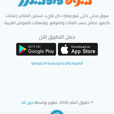
سوق محلي ذكي لبيع وشراء كل شيء. تسجيل المتاجر، إعلانات
بالصور، تصفّح حسب الفئات والموقع، وإشعارات بالعروض القريبة
حمل التطبيق الآن
تحميل تطبيق سوق دادسترز من App Store
تحميل تطبيق سوق دادسترز من 
الشروط والأحكام
|
سياسة الخصوصية
© حقوق النشر 2026. تطوير بواسطة
جيل تك