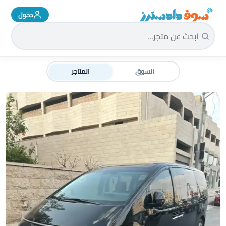
دخول
سوق دادسترز الرئيسية
السوق
المتاجر