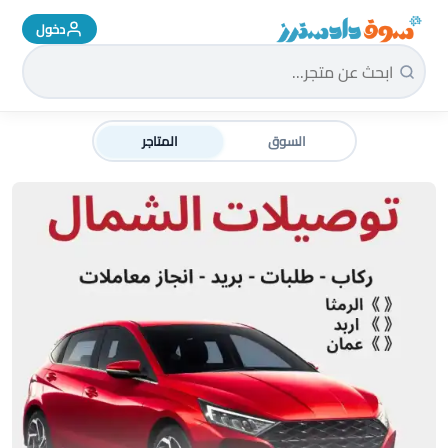
دخول
سوق دادسترز الرئيسية
السوق
المتاجر