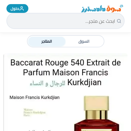
دخول
سوق دادسترز الرئيسية
السوق
المتاجر