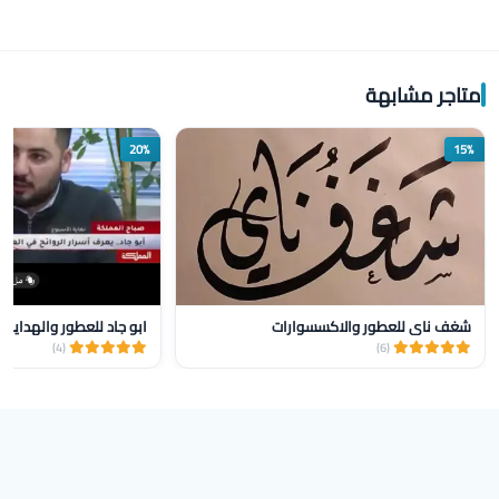
متاجر مشابهة
20%
15%
شغف ناي للعطور والاكسسوارات
ابو جاد للعطور والهدايا
(4)
(6)