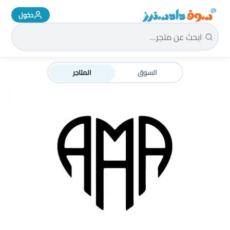
دخول
سوق دادسترز الرئيسية
السوق
المتاجر