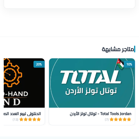
متاجر مشابهة
20%
10%
Total Tools Jordan - توتال تولز الأردن
الحنتولي لبيع العدد الصنا
(13)
(7)