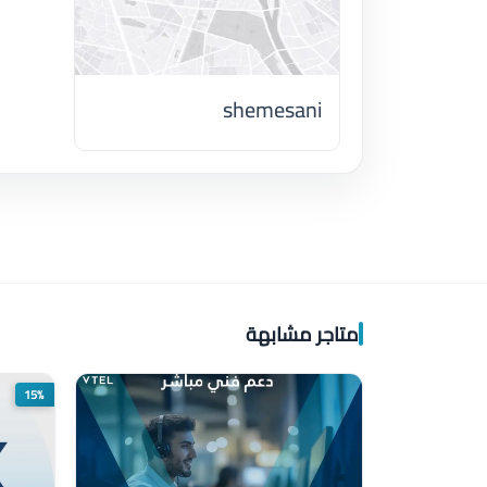
shemesani
اضغط لتحميل الموقع
متاجر مشابهة
15%