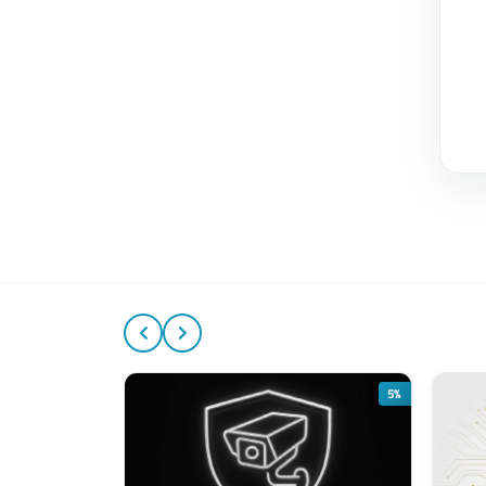
10%
5%