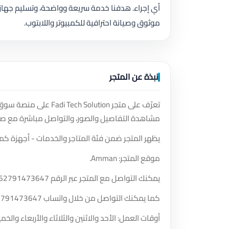
أي إجراء. هدفنا خدمة سريعة وواضحة، وتسليم جهاز
موثوق وصيانة احترافية للكمبيوتر واللابتوب.
نبذة عن المتجر
تعرّف على متجر lution
مشاهدة التفاصيل والصور، والتواصل مباشرة مع صا
يظهر المتجر ضمن فئة المتاجر والخدمات - أجهزة كمب
موقع المتجر: Amman.
يمكنك التواصل مع المتجر عبر الرقم
62791473647
كما يمكنك التواصل من خلال واتساب
2791473647
أوقات العمل: الأحد والاثنين والثلاثاء والأربعاء و