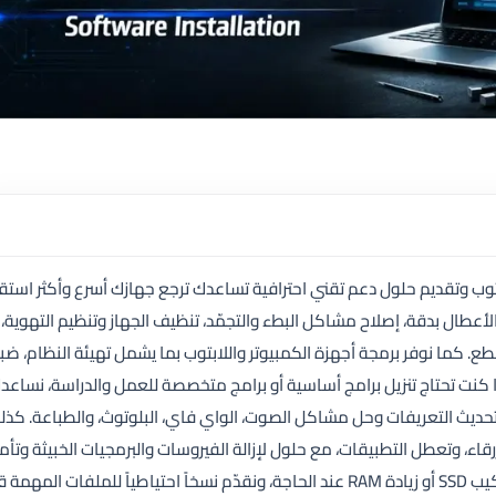
ب وتقديم حلول دعم تقني احترافية تساعدك ترجع جهازك أسرع وأكثر استقرار
طال بدقة، إصلاح مشاكل البطء والتجمّد، تنظيف الجهاز وتنظيم التهوية،
قطع. كما نوفر برمجة أجهزة الكمبيوتر واللابتوب بما يشمل تهيئة النظام، ضب
ا كنت تحتاج تنزيل برامج أساسية أو برامج متخصصة للعمل والدراسة، نساعد
ع تحديث التعريفات وحل مشاكل الصوت، الواي فاي، البلوتوث، والطباعة. كذل
قاء، وتعطل التطبيقات، مع حلول لإزالة الفيروسات والبرمجيات الخبيثة وتأم
الجهاز ضد التهديدات. نهتم أيضاً بترقية الأجهزة عبر تركيب SSD أو زيادة RAM عند الحاجة، ونقدّم نسخاً احتياطياً للملفات الم