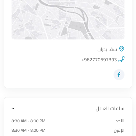
شفا بدران
اضغط لتحميل الموقع
+962770597393
زيارة حساب المتجر على Facebook-f
ساعات العمل
الأحد
8:30 AM - 8:00 PM
الإثنين
8:30 AM - 8:00 PM