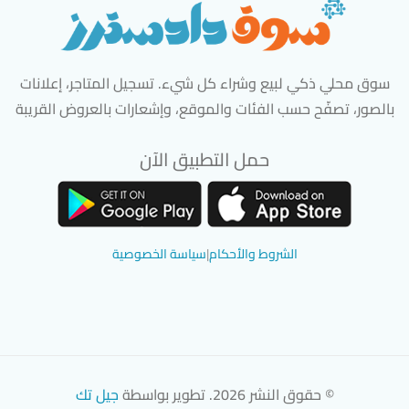
سوق محلي ذكي لبيع وشراء كل شيء. تسجيل المتاجر، إعلانات
بالصور، تصفّح حسب الفئات والموقع، وإشعارات بالعروض القريبة
حمل التطبيق الآن
تحميل تطبيق سوق دادسترز من App Store
تحميل تطبيق سوق دادسترز من 
الشروط والأحكام
|
سياسة الخصوصية
© حقوق النشر 2026. تطوير بواسطة
جيل تك