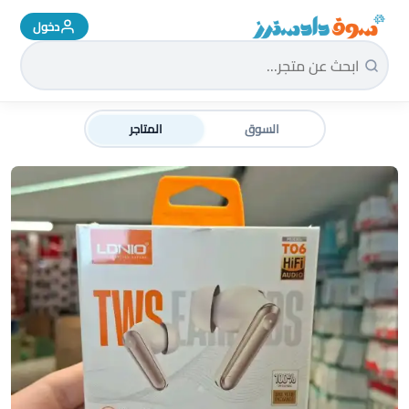
دخول
سوق دادسترز الرئيسية
السوق
المتاجر