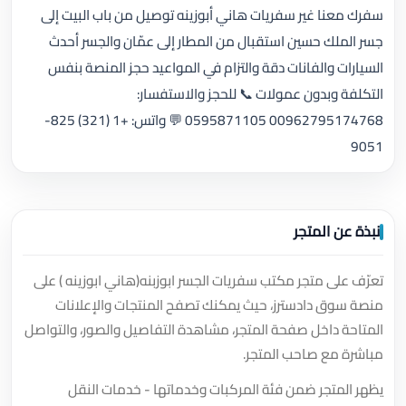
سفرك معنا غير سفريات هاني أبوزينه توصيل من باب البيت إلى
جسر الملك حسين استقبال من المطار إلى عمّان والجسر أحدث
السيارات والفانات دقة والتزام في المواعيد حجز المنصة بنفس
التكلفة وبدون عمولات 📞 للحجز والاستفسار:
00962795174768 0595871105 💬 واتس: +1 (321) 825-
9051
نبذة عن المتجر
تعرّف على متجر مكتب سفريات الجسر ابوزبنه(هاني ابوزينه ) على
منصة سوق دادسترز، حيث يمكنك تصفح المنتجات والإعلانات
المتاحة داخل صفحة المتجر، مشاهدة التفاصيل والصور، والتواصل
مباشرة مع صاحب المتجر.
يظهر المتجر ضمن فئة المركبات وخدماتها - خدمات النقل