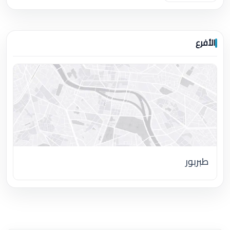
الأفرع
طبربور
اضغط لتحميل الموقع