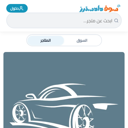
دخول
سوق دادسترز الرئيسية
السوق
المتاجر