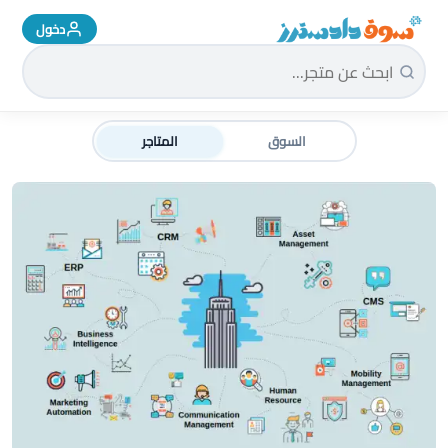
دخول
سوق دادسترز الرئيسية
السوق
المتاجر