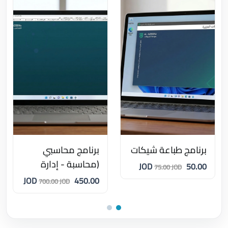
برنامج طباعة شيكات
برنامج محاسبي
(محاسبة - إدارة
50.00 JOD
75.00 JOD
مستودعات)
450.00 JOD
700.00 JOD