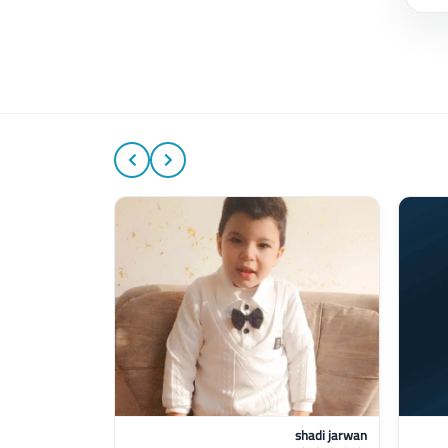
10%
receiver online
shadi jarwan