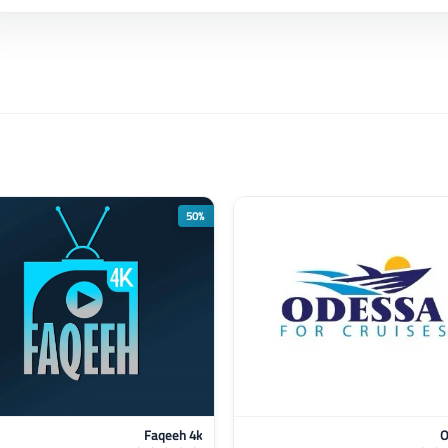
50%
Faqeeh 4k
O