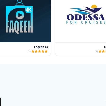
Faqeeh 4k
O
(1)
(3)